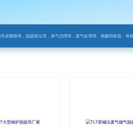
附塔，脱硫除尘塔，臭气治理塔，废气处理塔、铬酸回收器、有机废气净化器，氨氮吹