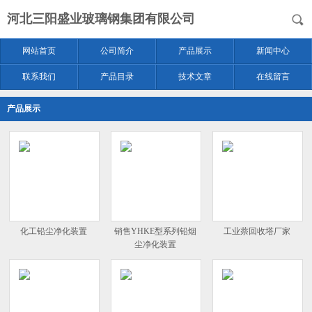
河北三阳盛业玻璃钢集团有限公司
网站首页
公司简介
产品展示
新闻中心
联系我们
产品目录
技术文章
在线留言
产品展示
化工铅尘净化装置
销售YHKE型系列铅烟
工业萘回收塔厂家
尘净化装置