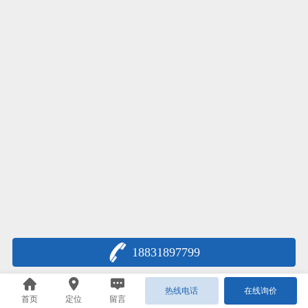
18831897799
热线电话
在线询价
首页
定位
留言