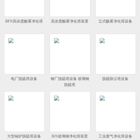
BFN高浓度酸雾净化塔
高浓度酸雾净化塔装置
立式酸雾净化塔设备
电厂脱硫塔设备
钢厂脱硫塔设备 玻璃钢
脱硫除尘塔设备
脱硫塔
大型锅炉脱硫塔设备
BJS玻璃钢净化塔装置
工业废气净化塔设备