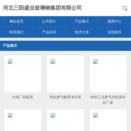
河北三阳盛业玻璃钢集团有限公司
网站首页
公司简介
产品展示
新闻中心
联系我们
产品目录
技术文章
在线留言
产品展示
火电厂脱硫塔
有机废气酸雾净化塔
8000工业废气净化塔供
应厂家