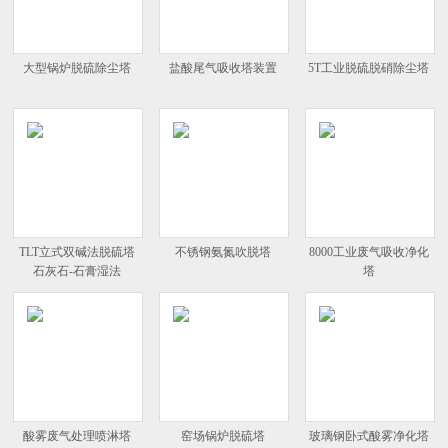
大型锅炉脱硫除尘塔
盐酸尾气吸收塔装置
5T工业脱硫脱硝除尘塔
TLT立式双碱法脱硫塔
不锈钢氨氮吹脱塔
8000工业废气吸收净化
石灰石-石膏湿法
塔
酸雾废气处理喷淋塔
窑场锅炉脱硫塔
玻璃钢卧式酸雾净化塔