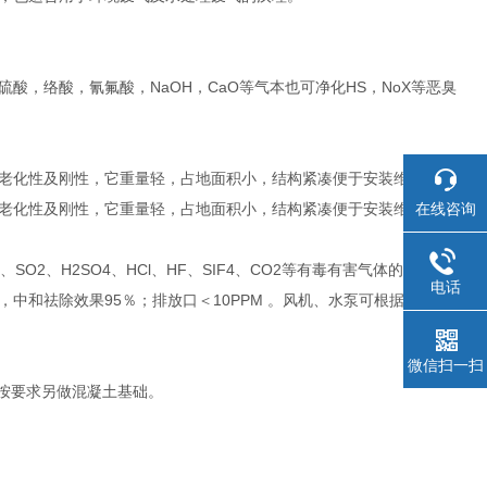
，络酸，氰氟酸，NaOH，CaO等气本也可净化HS，NoX等恶臭
老化性及刚性，它重量轻，占地面积小，结构紧凑便于安装维修。
在线咨询
老化性及刚性，它重量轻，占地面积小，结构紧凑便于安装维修。
2、H2SO4、HCl、HF、SIF4、CO2等有毒有害气体的净化；
电话
和祛除效果95％；排放口＜10PPM 。风机、水泵可根据用户现
微信扫一扫
应按要求另做混凝土基础。