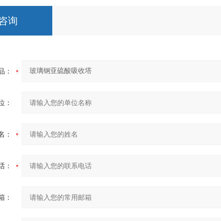
咨询
品：
位：
名：
话：
箱：