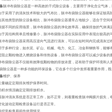
备
脉冲布袋除尘器是一种高效的干式除尘设备，主要用于净化含尘气体，
由于采用了的清灰技术和较大的气布比，脉冲布袋除尘器能够在保证较高
与其他类型的除尘设备相比，脉冲布袋除尘器通常占地较少，适合于空间
根据不同的应用场景，脉冲布袋除尘器的净化效率高，确保排放的气体满
由于其结构简单且维修量小，脉冲布袋除尘器在实际应用中表现出较高的
脉冲布袋除尘器采用高压逆向气流进行清灰，可以在短时间内完成清灰过
用于多种行业，如水泥、矿山、机械、电力、化工、冶金和钢铁等，能够
过阻止颗粒物进入燃烧设备和传热设备，脉冲布袋除尘器可以减少设备的
冲布袋除尘器不仅能有效降低颗粒物的排放浓度，还有助于保护环境和人
袋除尘器是一种多功能的环保设备，它在多个行业中发挥着重要作用，既
备
维护、保养
尘量确定定期排灰维护保养时间。
的积水情况确定定期排放积水。
器脉冲清灰系统是否正常工作，如不正常，则着重检查脉冲阀膜片损失，
变化波动定期检查设备运行是否正常。
单经常检查易损件使用情况。