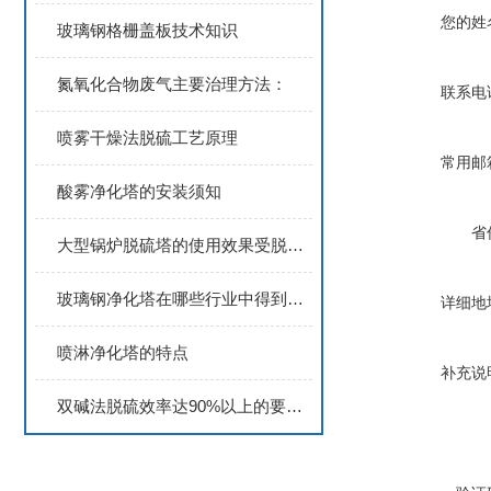
您的姓
玻璃钢格栅盖板技术知识
氮氧化合物废气主要治理方法：
联系电
喷雾干燥法脱硫工艺原理
常用邮
酸雾净化塔的安装须知
省
大型锅炉脱硫塔的使用效果受脱硫液温度影响
玻璃钢净化塔在哪些行业中得到广泛应用？
详细地
喷淋净化塔的特点
补充说
双碱法脱硫效率达90%以上的要诀是什么