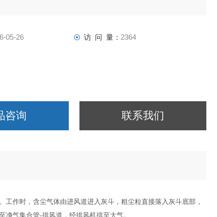
6-05-26
访 问 量：
2364
品咨询
联系我们
。工作时，含尘气体由进风道进入灰斗，粗尘粒直接落入灰斗底部，
至净气集合管-排风道，经排风机排至大气。