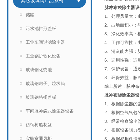
其它玻璃钢产品系列
脉冲布袋除尘器设
储罐
1、处理风量大：
2、占地面积小：
污水池拱形盖板
3、净化效率高：
工业车间过滤除尘器
4、工作可靠性：
5、清灰能力强：
工业锅炉软化设备
6、适用性强：适
7、保护设备：通
玻璃钢化粪池
8、环保效益：脉
玻璃钢房子、垃圾箱
综上所述，脉冲布
脉冲布袋除尘器设
玻璃钢格栅盖板
1、根据除尘器的
车间脉冲袋式除尘器设备
2、根据空气气包
3、经常检查除尘
仿铜树脂花盆
4、根据设备阻力
实验室通风柜
5、根据易损件清