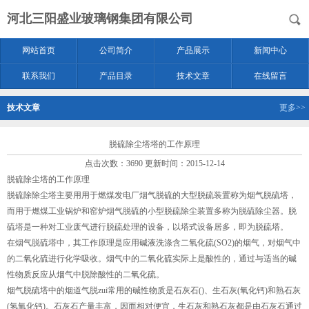
河北三阳盛业玻璃钢集团有限公司
网站首页
公司简介
产品展示
新闻中心
联系我们
产品目录
技术文章
在线留言
技术文章
更多>>
脱硫除尘塔塔的工作原理
点击次数：3690 更新时间：2015-12-14
脱硫除尘塔的工作原理
脱硫除除尘塔主要用用于燃煤发电厂烟气脱硫的大型脱硫装置称为烟气脱硫塔，
而用于燃煤工业锅炉和窑炉烟气脱硫的小型脱硫除尘装置多称为脱硫除尘器。脱
硫塔是一种对工业废气进行脱硫处理的设备，以塔式设备居多，即为脱硫塔。
在烟气脱硫塔中，其工作原理是应用碱液洗涤含二氧化硫(SO2)的烟气，对烟气中
的二氧化硫进行化学吸收。烟气中的二氧化硫实际上是酸性的，通过与适当的碱
性物质反应从烟气中脱除酸性的二氧化硫。
烟气脱硫塔中的烟道气脱zui常用的碱性物质是石灰石()、生石灰(氧化钙)和熟石灰
(氢氧化钙)。石灰石产量丰富，因而相对便宜，生石灰和熟石灰都是由石灰石通过