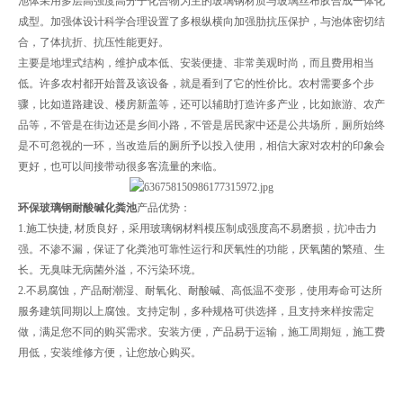
池体采用多层高强度高分子化合物为主的玻璃钢材质与玻璃丝布胶合成一体化
成型。加强体设计科学合理设置了多根纵横向加强肋抗压保护，与池体密切结
合，了体抗折、抗压性能更好。
主要是地埋式结构，维护成本低、安装便捷、非常美观时尚，而且费用相当
低。许多农村都开始普及该设备，就是看到了它的性价比。农村需要多个步
骤，比如道路建设、楼房新盖等，还可以辅助打造许多产业，比如旅游、农产
品等，不管是在街边还是乡间小路，不管是居民家中还是公共场所，厕所始终
是不可忽视的一环，当改造后的厕所予以投入使用，相信大家对农村的印象会
更好，也可以间接带动很多客流量的来临。
环保玻璃钢耐酸碱化粪池
产品优势：
1.施工快捷, 材质良好，采用玻璃钢材料模压制成强度高不易磨损，抗冲击力
强。不渗不漏，保证了化粪池可靠性运行和厌氧性的功能，厌氧菌的繁殖、生
长。无臭味无病菌外溢，不污染环境。
2.不易腐蚀，产品耐潮湿、耐氧化、耐酸碱、高低温不变形，使用寿命可达所
服务建筑同期以上腐蚀。支持定制，多种规格可供选择，且支持来样按需定
做，满足您不同的购买需求。安装方便，产品易于运输，施工周期短，施工费
用低，安装维修方便，让您放心购买。