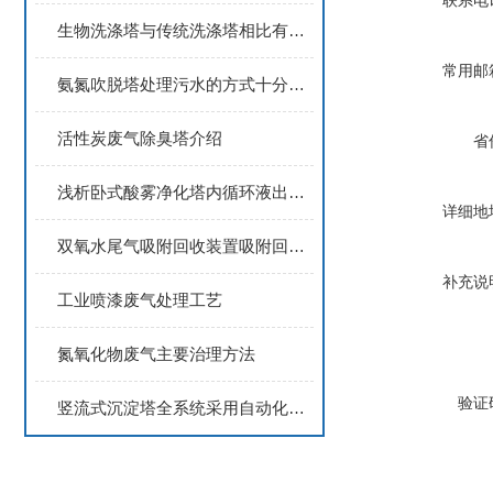
联系电
生物洗涤塔与传统洗涤塔相比有哪些优势？
常用邮
氨氮吹脱塔处理污水的方式十分简单
活性炭废气除臭塔介绍
省
浅析卧式酸雾净化塔内循环液出现起泡的原因
详细地
双氧水尾气吸附回收装置吸附回收工艺说明
补充说
工业喷漆废气处理工艺
氮氧化物废气主要治理方法
验证
竖流式沉淀塔全系统采用自动化智能控制