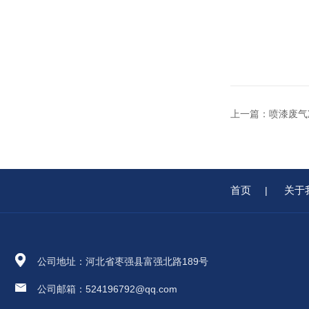
上一篇：
喷漆废气
首页
关于
|
公司地址：河北省枣强县富强北路189号
公司邮箱：524196792@qq.com