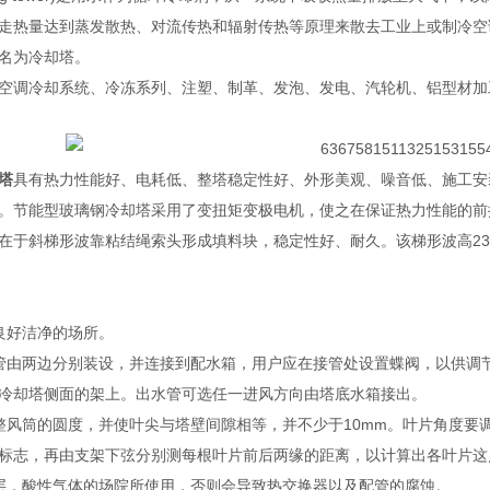
走热量达到蒸发散热、对流传热和辐射传热等原理来散去工业上或制冷空
名为冷却塔。
空调冷却系统、冷冻系列、注塑、制革、发泡、发电、汽轮机、铝型材加
塔
具有热力性能好、电耗低、整塔稳定性好、外形美观、噪音低、施工安
。节能型玻璃钢冷却塔采用了变扭矩变极电机，使之在保证热力性能的前提下
在于斜梯形波靠粘结绳索头形成填料块，稳定性好、耐久。该梯形波高23mm
良好洁净的场所。
管由两边分别装设，并连接到配水箱，用户应在接管处设置蝶阀，以供调
冷却塔侧面的架上。出水管可选任一进风方向由塔底水箱接出。
整风筒的圆度，并使叶尖与塔壁间隙相等，并不少于10mm。叶片角度要
标志，再由支架下弦分别测每根叶片前后两缘的距离，以计算出各叶片这
层，酸性气体的场院所使用，否则会导致热交换器以及配管的腐蚀。