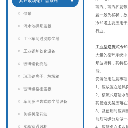
其它玻璃钢产品系列
蒸汽，蒸汽挥发带
储罐
置一般为桶状，故
冷却塔主要应用于
污水池拱形盖板
行业。
工业车间过滤除尘器
工业型逆流式冷却
工业锅炉软化设备
大量的循环系统中
形波填料，其特征
玻璃钢化粪池
能。
玻璃钢房子、垃圾箱
安装使用注意事项
1、应放置在通风
玻璃钢格栅盖板
2、横流式塔进水
车间脉冲袋式除尘器设备
其管道支架应落在
3、及使用时应调
仿铜树脂花盆
前后两缘分别做一
实验室通风柜
4、应避免在多灰