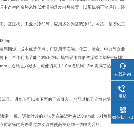
调中产生的余热来降低水温的蒸发散热装置，以系统的正常运行，装
工、空压机、工业水冷却等，应用多的为空调冷却、冷冻、塑胶化工
装周期短、成本低等优点，广泛用于石油、化工、冶金、电力等企业
，全年耗电节能 40%-52%。填料采用方形逆流式冷却塔用斜梯
，通风阻力减少，可使填高由1.0m增加到1.5m,提高了热力性
在线咨询
电话
节流量。进水管可以由下面的干管引入，也可以把干管放在塔上，这时
调整到一致。调整叶片的方法为在靠近叶尖150mm处，对每根叶片的
微信扫一扫
点前后缘的高差通过数次调整使高差达到一致即为合格。