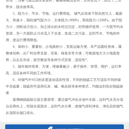
合理*，当雾气通过脱水装置时，被碰撞截流变向，沿筒壁流下，防止了二次
带水，脱水效率高。
3、阻力小、节水、节电、运行费用低。 烟气从筒体下部自然引入，截面
大、风速小，因此烟气阻力小，主体阻力≤900Pa，系统阻力≤1200Pa。由于阻
力小，消耗动力也小。加之排出的水经过沉淀，封闭循环使用，一方面节约水
资源，另一方面防止污水流入下水道，造成二次污染，达到节水、节电的作
用，使运行费用降低。
4、体积小、重量轻、占地面积小，安装运输方便。本产品圆柱形体，属
整体结构，出厂时自带支架，安装、移装非常方便，可根据地方大小地面形
势，以左右吊挂，架空敷设等各种方式安装，适应性*。
5、操作相对简单、方便，维修量极少，易于操作、管理、维护，运行率
高，适应各种不同的工作环境。
6、对烟气中SO2的浓度波动适应性强，不同的脱硫工艺可适应不同的煤
中含硫量；脱硫剂可选用石灰、碱、氧化镁等多种形式，均能达到良好脱硫效
果
玻璃钢脱硫除尘器主要原理：通过烟气冲击水池中水面，达到气水充分混
台后再向上，经脱水器脱水，达到气水分离，使烟气得到净化，净化后的烟气
从顶部出烟口排出。