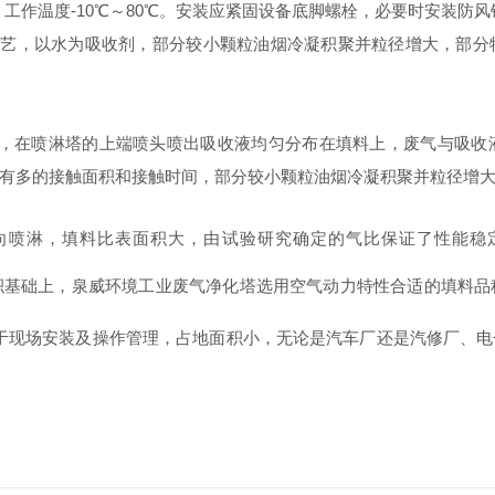
作温度-10℃～80℃。安装应紧固设备底脚螺栓，必要时安装防风
工艺，以水为吸收剂，部分较小颗粒油烟冷凝积聚并粒径增大，部分
塔，在喷淋塔的上端喷头喷出吸收液均匀分布在填料上，废气与吸收
有多的接触面积和接触时间，部分较小颗粒油烟冷凝积聚并粒径增
向喷淋，填料比表面积大，由试验研究确定的气比保证了性能稳
。
积基础上，泉威环境工业废气净化塔选用空气动力特性合适的填料品
便于现场安装及操作管理，占地面积小，无论是汽车厂还是汽修厂、