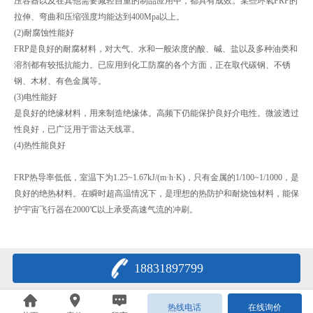
压容器以及在其他需要减轻自重的制品应用中，都具有成效。某些环氧FRP的
拉伸、弯曲和压缩强度均能达到400Mpa以上。
(2)耐腐蚀性能好
FRP是良好的耐腐材料，对大气、水和一般浓度的酸、碱、盐以及多种油类和
溶剂都有较抵抗能力。已应用到化工防腐的各个方面，正在取代碳钢、不锈
钢、木材、有色金属等。
(3)电性能好
是良好的绝缘材料，用来制造绝缘体。高频下仍能保护良好介电性。微波透过
性良好，已广泛用于雷达天线罩。
(4)热性能良好
FRP热导率低低，室温下为1.25~1.67kJ/(m·h·K)，只有金属的1/100~1/1000，是
良好的绝热材料。在瞬时超高温情况下，是理想的热防护和耐烧蚀材料，能保
护宇宙飞行器在2000℃以上承受高速气流的冲刷。
18831897799
热线电话
在线询价