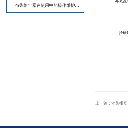
补充说
布袋除尘器在使用中的操作维护规程
验证
上一篇：
消防排烟