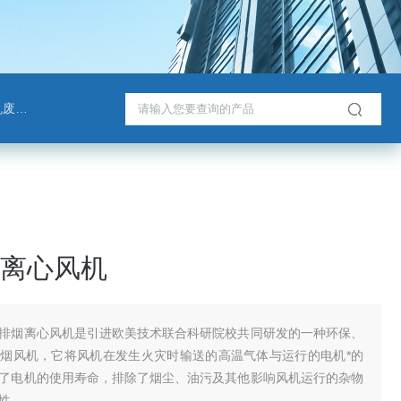
脱塔
离心风机
排烟离心风机是引进欧美技术联合科研院校共同研发的一种环保、
烟风机，它将风机在发生火灾时输送的高温气体与运行的电机*的
了电机的使用寿命，排除了烟尘、油污及其他影响风机运行的杂物
性。