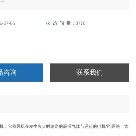
6-07-06
访 问 量：
3776
品咨询
联系我们
机，它将风机在发生火灾时输送的高温气体与运行的电机*的隔绝，大
。