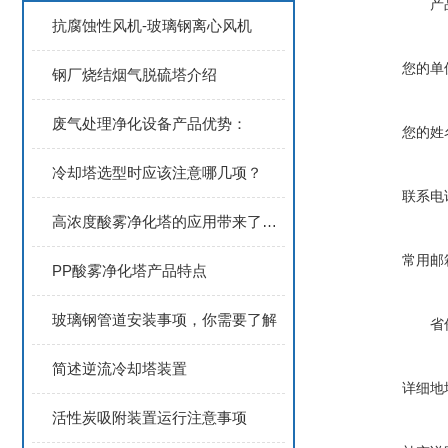
产
抗腐蚀性风机-玻璃钢离心风机
您的单
钢厂烧结烟气脱硫塔介绍
废气处理净化设备产品优势：
您的姓
冷却塔选型时应该注意哪几项？
联系电
高浓度酸雾净化塔的应用带来了显著的环保效益
常用邮
PP酸雾净化塔产品特点
玻璃钢管道安装事项，你需要了解
省
简述逆流冷却塔装置
详细地
活性炭吸附装置运行注意事项