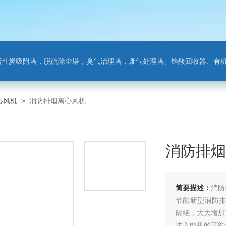
附塔，脱硫除尘塔，臭气治理塔，废气处理塔、铬酸回收器、有机废气净化器，氨氮吹
心风机
>
消防排烟离心风机
消防排烟
简要描述：
消防
节能新型消防排
隔绝，大大增加
进入电机的可能