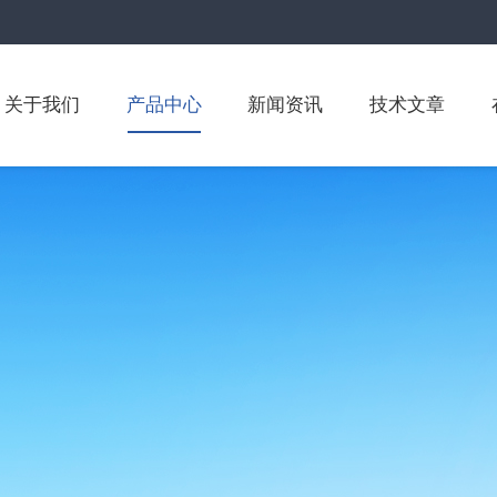
关于我们
产品中心
新闻资讯
技术文章