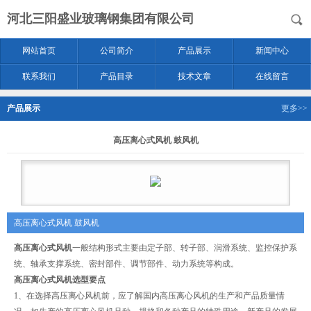
河北三阳盛业玻璃钢集团有限公司
网站首页
公司简介
产品展示
新闻中心
联系我们
产品目录
技术文章
在线留言
产品展示
更多>>
高压离心式风机 鼓风机
高压离心式风机 鼓风机
高压离心式风机
一般结构形式主要由定子部、转子部、润滑系统、监控保护系
统、轴承支撑系统、密封部件、调节部件、动力系统等构成。
高压离心式风机
选型要点
1、在选择高压离心风机前，应了解国内高压离心风机的生产和产品质量情