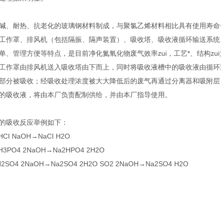
、耐热、抗老化的玻璃钢材料制成，与聚氯乙烯材料相比具有使用寿命
作罩、排风机（包括隔振、隔声装置）、吸收塔、吸收液循环输送系统
单、管理方便等特点，是目前净化氮氧化物废气效率zui，工艺*、结构zu
作罩由排风机送入吸收塔由下而上，同时将吸收液槽中的吸收液由循环
部分被吸收；经吸收处理浓度被大大降低后的废气再通过分离器和吸附层
吸收液，将由本厂负责配制供给，并由本厂指导使用。
吸收反应举例如下：
 NaOH→NaCI H2O
O4 2NaOH→Na2HPO4 2H2O
 2NaOH→Na2SO4 2H2O SO2 2NaOH→Na2SO4 H2O