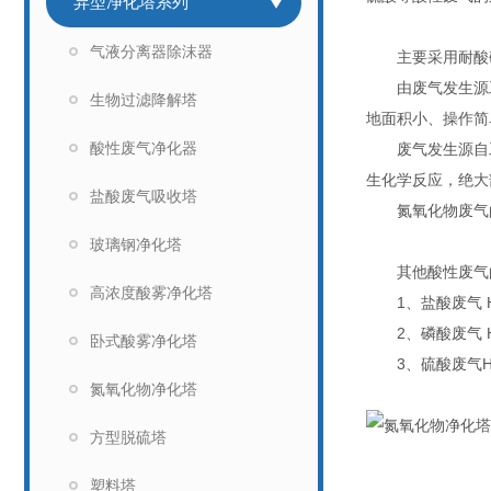
异型净化塔系列
气液分离器除沫器
主要采用耐酸碱
由废气发生源工
生物过滤降解塔
地面积小、操作简
酸性废气净化器
废气发生源自工
生化学反应，绝大
盐酸废气吸收塔
氮氧化物废气的
玻璃钢净化塔
其他酸性废气的
高浓度酸雾净化塔
1、盐酸废气 HCI
2、磷酸废气 H3P
卧式酸雾净化塔
3、硫酸废气H2SO4
氮氧化物净化塔
方型脱硫塔
塑料塔