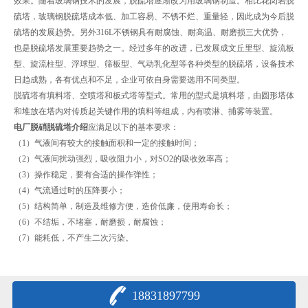
效果。随着玻璃钢技术的发展，脱硫塔逐渐改为用玻璃钢制造。相比花岗岩脱
硫塔，玻璃钢脱硫塔成本低、加工容易、不锈不烂、重量轻，因此成为今后脱
硫塔的发展趋势。另外316L不锈钢具有耐腐蚀、耐高温、耐磨损三大优势，
也是脱硫塔发展重要趋势之一。经过多年的改进，已发展成文丘里型、旋流板
型、旋流柱型、浮球型、筛板型、气动乳化型等各种类型的脱硫塔，设备技术
日趋成熟，各有优点和不足，企业可依自身需要选用不同类型。
脱硫塔有填料塔、空喷塔和板式塔等型式。常用的型式是填料塔，由圆形塔体
和堆放在塔内对传质起关键作用的填料等组成，内有喷淋、捕雾等装置。
电厂脱硝脱硫塔介绍
应满足以下的基本要求：
（1）气液间有较大的接触面积和一定的接触时间；
（2）气液间扰动强烈，吸收阻力小，对SO2的吸收效率高；
（3）操作稳定，要有合适的操作弹性；
（4）气流通过时的压降要小；
（5）结构简单，制造及维修方便，造价低廉，使用寿命长；
（6）不结垢，不堵塞，耐磨损，耐腐蚀；
（7）能耗低，不产生二次污染。
18831897799