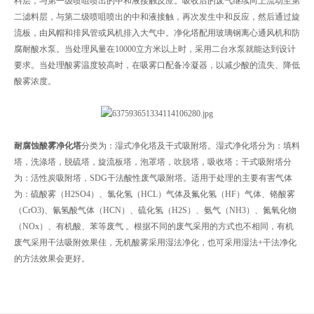
料层，与第一级喷咀喷出的中和液接触反应。吸收后的废气继续向上流动至第
二滤料层，与第二级喷咀喷出的中和液接触，再次发生中和反应，然后通过旋
流板，由风帽和排风管或风机排入大气中。净化塔配用玻璃钢离心通风机和防
腐耐酸水泵。当处理风量在10000立方米以上时，采用二台水泵就能达到设计
要求。当处理酸雾温度较高时，在吸雾口配备冷凝器，以减少酸的流失、降低
酸雾浓度。
耐腐蚀酸雾净化塔
分类为：湿式净化塔及干式吸附塔。湿式净化塔分为：填料
塔，洗涤塔，脱硫塔，旋流板塔，泡罩塔，吹脱塔，吸收塔；干式吸附塔分
为：活性炭吸附塔，SDG干法酸性废气吸附塔。适用于处理的主要有害气体
为：硫酸雾（H2SO4）、氯化氢（HCL）气体及氟化氢（HF）气体、铬酸雾
（CrO3)、氰氢酸气体（HCN）、硫化氢（H2S）、氨气（NH3）、氮氧化物
（NOx）、有机酸、苯等废气 。根据不同的废气采用的方式也不相同，有机
废气采用干法吸附效果佳，无机酸雾采用湿法净化，也可采用湿法+干法净化
的方法效果会更好。