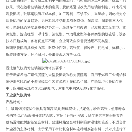
优点是易维护，且可通过配制不同的除尘剂，同时达到除尘和脱硫（脱氮）的
效果。现在随着玻璃钢技术的发展，脱硫塔逐渐改为用玻璃钢制造。相比花岗
岩脱硫塔，玻璃钢脱硫塔成本低、加工容易、不锈不烂、重量轻，因此成为今
后脱硫塔的发展趋势。另外316L不锈钢具有耐腐蚀、耐高温、耐磨损三大优
势，也是脱硫塔发展重要趋势之一。经过多年的改进，已发展成文丘里型、旋
流板型、旋流柱型、浮球型、筛板型、气动乳化型等各种类型的脱硫塔，设备
技术日趋成熟，各有优点和不足，企业可依自身需要选用不同类型。
玻璃钢脱硫塔具有效力高、耐腐蚀性强，高强度、低噪声、耗电省、体积小，
拆装维修方便，轻巧耐用，外形美观大方等优点。
湿法烟气脱硫对玻璃钢脱硫塔的要求：
用于燃煤发电厂烟气脱硫的大型脱硫装置称为脱硫塔，而用于燃煤工业锅炉和
窑炉烟气脱硫的小型脱硫除尘装置多称为脱硫除尘器。在脱硫塔和脱硫尘器
中，应用碱液洗涤含SO2的烟气，对烟气中的SO2进行化学吸收。
工业废气脱硫塔
产品特点：
1、玻璃钢脱硫除尘器具有耐高温,耐酸碱腐蚀，抗老化，轻质高强，使用寿命
强的特点,产品采用分体结合式，方便了运输和安装，除尘器其主体采用改性
耐高温性能树脂基复合材料。普通树脂复合材料制品耐温性能较差，不适合作
除尘器的主体材料。由于采用了树脂复合材料这种耐腐蚀材料，并对其进行了