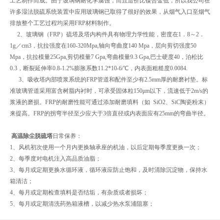
工艺制作而成。由于玻璃钢耐化学腐蚀，而且造价比镍合金低，所以我公司在
许多湿法脱硫系统装置中应用玻璃钢已取得了很好的效果，从烟气入口至烟气
排放整个工艺过程均采用FRP材料制作。
2、玻璃钢（FRP）硫塔及塔内构件具有物理力学性能，密度在1．8～2．
1g／cm3，抗拉强度在160-320Mpa,轴向弯曲度140 Mpa，层向剪切强度50
Mpa，抗拉模量25Gpa,剪切模量7 Gpa,弯曲模量9.3 Gpa,巴士硬度40，泊松比
0.3，断裂延伸率0.8-1.2%膨胀系数11.2*10-6/℃，内表面粗糙度0.0084.
3、吸收塔内部喷浆系统的FRP管道和配件至少有2.5mm厚的耐磨衬垫。标
准玻璃管道采用富含树脂内衬时，可承受固体粒150μm以下，流速低于2m/s的
浆液的磨损。FRP的耐磨性能可通过添加耐磨填料（如 SiO2、SiC陶瓷粉末）
来提高。FRP的拐弯半径至少应大于3倍直径或内表面应有25mm的弯曲半径。
高温除尘脱硫塔
日常保养：
1、风机初次使用一个月内更换轴承座的机油，以后定期每季度更换一次；
2、每季度对电机注入高品质油脂；
3、每月或定期更换水循环液，循环液应防止饱和，及时清除沉淀物，保持水
箱清洁；
4、每月或定期检查填料是否结垢，有杂质或者损坏；
5、每月或定期清洗药热箱液槽，以减少热水泵浦阻塞；