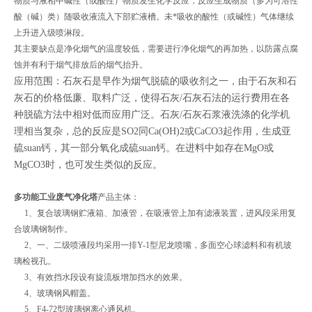
物质与液相中碱性（或酸性）物质发生化学反应，反应生成物质（多为可溶性
酸（碱）类）随吸收液流入下部贮液槽。未*吸收的酸性（或碱性）气体继续
上升进入级喷淋段。
其主要缺点是净化烟气的温度较低，需要进行净化烟气的再加热，以防露点腐
蚀并有利于烟气排放后的烟气抬升。
应用范围：石灰石是早作为烟气脱硫的吸收剂之一，由于石灰和石
灰石的价格低廉、取料广泛，使得石灰/石灰石法的运行费用在各
种脱硫方法中相对低而应用广泛。石灰/石灰石浆液洗涤的化学机
理相当复杂，总的反应是SO2同Ca(OH)2或CaCO3起作用，生成亚
硫suan钙，其一部分氧化成硫suan钙。在进料中如存在MgO或
MgCO3时，也可发生类似的反应。
多功能工业废气净化塔
产品主体：
1、复合玻璃钢贮液箱、加液管，在吸液管上加有滤液装置，进风段采用复
合玻璃钢制作。
2、一、二级喷液段均采用一排Y-1型尼龙喷嘴，多面空心球滤料和有机玻
璃检视孔。
3、有效挡水段设有旋流板增加挡水的效果。
4、玻璃钢风帽盖。
5、F4-72型玻璃钢离心通风机。