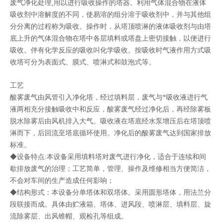
废气净化处理,用以进行吸收操作的塔器。利用气体混合物在液体
吸收剂中溶解度的不同，使易溶的组分溶于吸收剂中，并与其他组
分分离的过程称为吸收。操作时，从塔顶喷淋的液体吸收剂与由塔
底上升的气体混合物在塔中各层填料或塔盘上密切接触，以便进行
吸收。伴有化学反应的吸收叫化学吸收。按吸收时气液作用方式吸
收塔可分为表面式、膜式、喷淋式和鼓泡式等。
工艺
酸雾废气由风管引入净化塔，经过填料层，废气与*吸收液进行气
液两相充分接触吸收中和反应，酸雾废气经过净化后，再经除雾板
脱水除雾后由风机排入大气。吸收液在塔底经水泵增压后在塔顶喷
淋而下，后回流至塔底循环使用。净化后的酸雾废气达到国家排放
标准。
◆设备特点:本设备采用填料塔对废气进行净化，适合于连续和间
歇排放废气的治理；工艺简单，管理、操作及维修相当方便简洁，
不会对车间的生产造成任何影响；
◆结构形式：本设备分单塔体和双塔体。采用圆形塔体，用法兰分
段联接而成。具体由贮液箱、塔体、进风段、喷淋层、填料层、旋
流除雾层、出风锥帽、观检孔等组成。