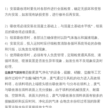
1）安装吸收塔时要先对各部件进行全面检查，确定无损坏和变形
方向安装，如发现有缺损变形，进行修补后再安装。
2）吸收塔必须安装在混凝土基础上，与混凝土基础水平线*，组装
后的吸收塔必须垂直。
3）组装吸收塔时，各部法兰确保密封以防气体逸出和漏液现象。
4）安装完后，投入运转时应仔细检查清除各循环系统等处的杂物
和污垢，以免发生堵塞现象。
5）使用吸收塔时，必须有专人负责管理，定期检查通风系统、液
循环系统、喷液装置是否发生异常现象，如发生有不良现象应及时
处理。
是酸雾废气净化*的设备，硫酸、硝酸、盐酸等工艺
盐酸废气吸附塔
操作过程中产生酸/碱性气体，废气通过引风机的动力进入高效填
料塔，在填料塔的上端喷头喷出吸收液均 匀分布在填料上，废气
与吸收液在填料表面上充分接触，由于填料的机械强度大、耐腐
蚀、空隙率高、表面大的特点，废气与吸收液在填料表面有较多的
接触面积和反应时间。净化后的气体 会饱含水份经过塔顶的除雾
装置去除水份后直接排放大气中。