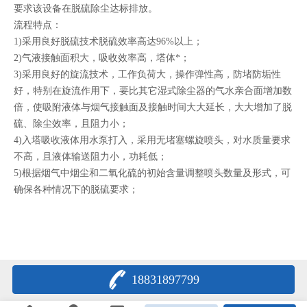
要求该设备在脱硫除尘达标排放。
流程特点：
1)采用良好脱硫技术脱硫效率高达96%以上；
2)气液接触面积大，吸收效率高，塔体*；
3)采用良好的旋流技术，工作负荷大，操作弹性高，防堵防垢性
好，特别在旋流作用下，要比其它湿式除尘器的气水亲合面增加数
倍，使吸附液体与烟气接触面及接触时间大大延长，大大增加了脱
硫、除尘效率，且阻力小；
4)入塔吸收液体用水泵打入，采用无堵塞螺旋喷头，对水质量要求
不高，且液体输送阻力小，功耗低；
5)根据烟气中烟尘和二氧化硫的初始含量调整喷头数量及形式，可
确保各种情况下的脱硫要求；
18831897799