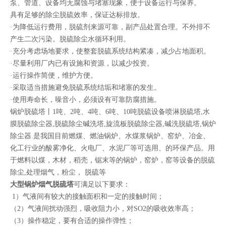
泵、管道、设备均无腐蚀与堵塞现象，便于设备运行与保养。
具有足够的除尘脱硫效率，保证达标排放。
·为降低运行费用，脱硫剂来源可靠，副产品处置合理。不外排不
产生二次污染。脱硫除尘水循环利用。
·充分考虑场地要求，使整套脱硫系统结构紧凑，减少占地面积。
·尽量利用厂内已有设施和资源，以减少投资。
·运行操作简便，维护方便。
·采取适当措施避免脱硫系统结垢和堵塞的发生。
·使用寿命长，噪音小，必须设有可靠防腐措施。
锅炉脱硫塔丨1吨、2吨、4吨、6吨、10吨脱硫设备喷淋脱硫塔,水
膜脱硫除尘器,脱硫除尘碱洗塔,旋流板脱硫除尘器,碱洗脱硫塔,锅炉
除尘器.是我国目前燃煤、燃油锅炉、水煤浆锅炉、窑炉、冶金、
化工行业的酸雾净化、火电厂、水泥厂等可选用、的环保产品。用
于燃料以煤，木材，稻壳，锯末等的锅炉，窑炉，窑等设备的脱硫
除尘,处理烟气，粉尘， 脱硫等
大型锅炉烟气脱硫塔
可满足以下要求：
1）气液间有较大的接触面积和一定的接触时间；
（2）气液间扰动强烈，吸收阻力小，对SO2的吸收效率高；
（3）操作稳定，要有合适的操作弹性；