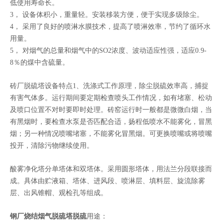
低使用寿命长。
3， 设备体积小，重量轻。安装移装方便，便于实现多级除尘。
4， 采用了良好的喷淋水膜技术，提高了喷淋效率，节约了循环水
用量。
5， 对烟气的总量和烟气中的SO2浓度、波动适应性强，适应0.9-
8％的煤中含硫量。
砖厂脱硫塔设备特点1、洗涤式工作原理，除尘脱硫效率高，捕捉
有害气体多。运行期间要定期检查喷头工作情况，如有堵塞、松动
及喷口位置不对时要即时处理。砖窑运行时一般都是微微白烟，当
有黑烟时，要检查水泵是否匹配合适，扬程低喷水不能雾化，冒黑
烟；另一种情况喷嘴堵塞，不能雾化冒黑烟。可更换喷嘴或将喷嘴
投开，清除污物继续使用。
酸雾净化塔分单塔体和双塔体。采用圆形塔体，用法兰分段联接而
成。具体由贮液箱、塔体、进风段、喷淋层、填料层、旋流除雾
层、出风锥帽、观检孔等组成。
钢厂烧结烟气脱硫塔脱硫
用途：