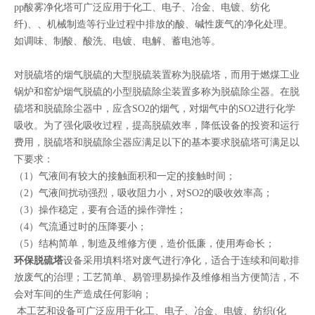
pp酸雾净化塔可广泛应用于化工、电子、冶金、电镀、纺化
纤)、、机械制造等行业过程中排放的酸、碱性废气的净化处理。
如调味、制酸、酸洗、电镀、电解、蓄电池等。
对脱硫塔的烟气脱硫的大型脱硫装置称为脱硫塔，而用于燃煤工业
锅炉和窑炉烟气脱硫的小型脱硫除尘装置多称为脱硫除尘器。在脱
硫塔和脱硫除尘器中，应含SO2的烟气，对烟气中的SO2进行化学
吸收。为了强化吸收过程，提高脱硫效率，降低设备的投资和运行
费用，脱硫塔和脱硫除尘器应满足以下的基本要求脱硫塔可满足以
下要求：
（1）气液间有较大的接触面积和一定的接触时间；
（2）气液间扰动强烈，吸收阻力小，对SO2的吸收效率高；
（3）操作稳定，要有合适的操作弹性；
（4）气流通过时的压降要小；
（5）结构简单，制造及维修方便，造价低廉，使用寿命长；
环保脱硫塔
设备采用填料塔对废气进行净化，适合于连续和间歇排
放废气的治理；工艺简单、易管理易操作及维修相当方便简洁，不
会对车间的生产造成任何影响；
本工艺和设备可广泛应用于化工、电子、冶金、电镀、纺织(化