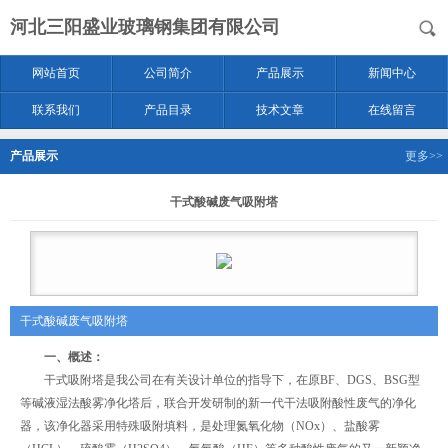
河北三阳盛业玻璃钢集团有限公司
网站首页
公司简介
产品展示
新闻中心
联系我们
产品目录
技术文章
在线留言
产品展示
更多>>
干式酸碱废气吸附塔
干式酸碱废气吸附塔
一、概述：
干式吸附塔是我公司在有关设计单位的指导下，在原BF、DGS、BSG型
等碱液湿法酸雾净化塔后，联合开发研制的新一代干法吸附酸性废气的净化
器，该净化器采用特殊吸附填料，是处理氮氧化物（NOx）、盐酸雾