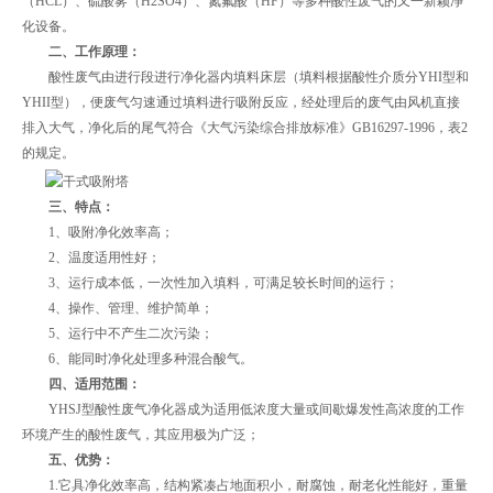
（HCL）、硫酸雾（H2SO4）、氮氟酸（HF）等多种酸性废气的又一新颖净
化设备。
二、工作原理：
酸性废气由进行段进行净化器内填料床层（填料根据酸性介质分YHI型和
YHII型），便废气匀速通过填料进行吸附反应，经处理后的废气由风机直接
排入大气，净化后的尾气符合《大气污染综合排放标准》GB16297-1996，表2
的规定。
三、特点：
1、吸附净化效率高；
2、温度适用性好；
3、运行成本低，一次性加入填料，可满足较长时间的运行；
4、操作、管理、维护简单；
5、运行中不产生二次污染；
6、能同时净化处理多种混合酸气。
四、适用范围：
YHSJ型酸性废气净化器成为适用低浓度大量或间歇爆发性高浓度的工作
环境产生的酸性废气，其应用极为广泛；
五、优势：
1.它具净化效率高，结构紧凑占地面积小，耐腐蚀，耐老化性能好，重量