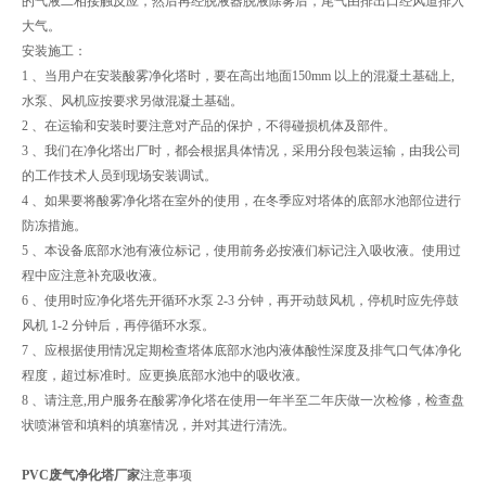
的气液二相接触反应，然后再经脱液器脱液除雾后，尾气由排出口经风道排入
大气。
安装施工：
1 、当用户在安装酸雾净化塔时，要在高出地面150mm 以上的混凝土基础上,
水泵、风机应按要求另做混凝土基础。
2 、在运输和安装时要注意对产品的保护，不得碰损机体及部件。
3 、我们在净化塔出厂时，都会根据具体情况，采用分段包装运输，由我公司
的工作技术人员到现场安装调试。
4 、如果要将酸雾净化塔在室外的使用，在冬季应对塔体的底部水池部位进行
防冻措施。
5 、本设备底部水池有液位标记，使用前务必按液们标记注入吸收液。使用过
程中应注意补充吸收液。
6 、使用时应净化塔先开循环水泵 2-3 分钟，再开动鼓风机，停机时应先停鼓
风机 1-2 分钟后，再停循环水泵。
7 、应根据使用情况定期检查塔体底部水池内液体酸性深度及排气口气体净化
程度，超过标准时。应更换底部水池中的吸收液。
8 、请注意,用户服务在酸雾净化塔在使用一年半至二年庆做一次检修，检查盘
状喷淋管和填料的填塞情况，并对其进行清洗。
PVC废气净化塔厂家
注意事项