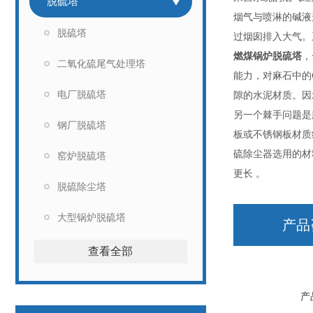
脱硫塔
烟气与喷淋的碱液
脱硫塔
过烟囱排入大气。
燃煤锅炉脱硫塔
，
二氧化硫尾气处理塔
能力，对麻石中的
电厂脱硫塔
隙的水泥材质。因
另一个棘手问题是
钢厂脱硫塔
板或不锈钢板材质
硫除尘器选用的材
窑炉脱硫塔
更长 。
脱硫除尘塔
大型锅炉脱硫塔
产品
查看全部
产