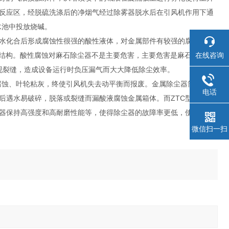
反应区，经脱硫洗涤后的净烟气经过除雾器脱水后在引风机作用下通
水池中投放烧碱。
水化合后形成腐蚀性很强的酸性液体，对金属部件有较强的腐蚀破坏
在线咨询
石结构。酸性腐蚀对麻石除尘器不是主要危害，主要危害是麻石砌筑缝
现裂缝，造成设备运行时负压漏气而大大降低除尘效率。
腐蚀、叶轮粘灰，终使引风机失去动平衡而报废。金属除尘器筒体由铁
电话
后遇水易破碎，脱落或裂缝而漏酸液腐蚀金属箱体。而ZTC型系列脱
器保持高强度和高耐磨性能等，使得除尘器的故障率更低，使用寿命
微信扫一扫