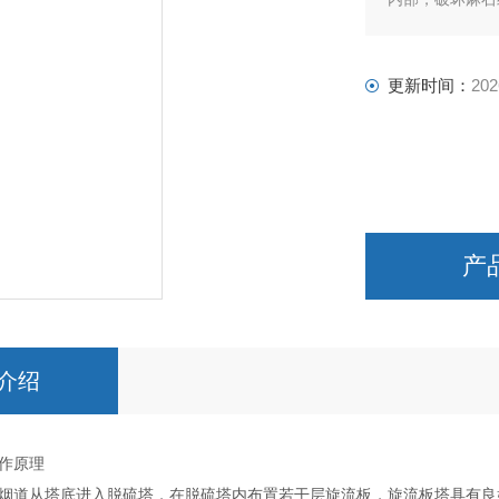
更新时间：
202
产
介绍
作原理
烟道从塔底进入脱硫塔，在脱硫塔内布置若干层旋流板，旋流板塔具有良