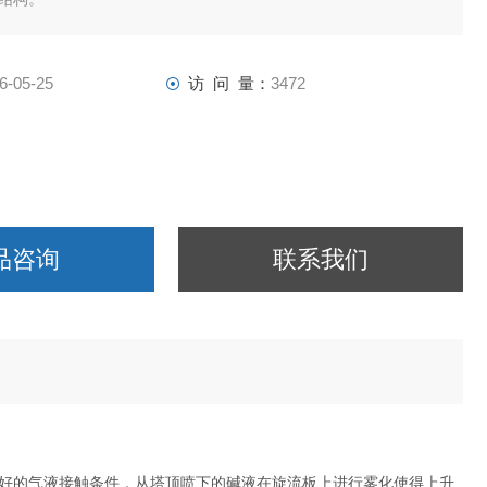
6-05-25
访 问 量：
3472
品咨询
联系我们
好的气液接触条件，从塔顶喷下的碱液在旋流板上进行雾化使得上升