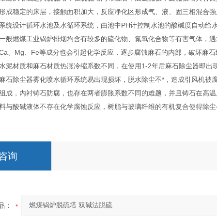
形成稳定的床层，接触面积加大，反应净化区形成气、液、固三相混合强
系统设计循环水池及水循环系统，由池中PH计控制水池的酸碱度自动给
一般燃煤工业锅炉排烟均含有较多的硫化物、氮氧化合物等有害气体，遇
Ca、Mg、Fe等成分也会引起化学反应，逐步腐蚀麻石的内部，破坏麻
水泥材质和麻石材质热涨冷缩系数不同，在使用1-2年后麻石除尘器即出
麻石除尘器雾化喷水循环系统易出现损坏，脱水除尘不*，造成引风机被
组成，内衬铸石防腐，也存在两者膨胀系数不同的难题，并且铸石在高温
料与酸碱液体不存在化学腐蚀反应，树脂与玻璃纤维的有机复合使得除尘
咨询
品：