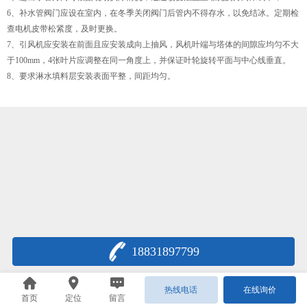
6、补水管阀门应设在室内，在冬季关闭阀门后管内不得存水，以免结冰。定期检
查电机皮带松紧度，及时更换。
7、引风机应安装在前面且应安装成向上抽风，风机叶端与塔体的间隙应均匀不大
于100mm，4张叶片应调整在同一角度上，并保证叶轮旋转平面与中心线垂直。
8、要求淋水填料层安装表面平整，间距均匀。
18831897799
热线电话
在线询价
首页
定位
留言